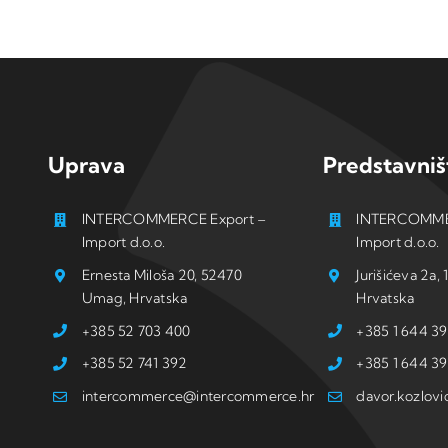
Uprava
Predstavniš
INTERCOMMERCE Export –
INTERCOMME
Import d.o.o.
Import d.o.o.
Ernesta Miloša 20, 52470
Jurišićeva 2a
Umag, Hrvatska
Hrvatska
+385 52 703 400
+385 1 644 39
+385 52 741 392
+385 1 644 39
intercommerce@intercommerce.hr
davor.kozlov