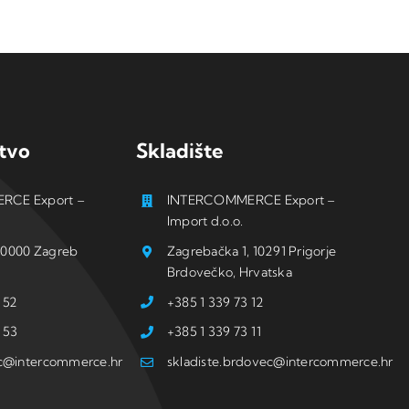
tvo
Skladište
RCE Export –
INTERCOMMERCE Export –
Import d.o.o.
, 10000 Zagreb
Zagrebačka 1, 10291 Prigorje
Brdovečko, Hrvatska
 52
+385 1 339 73 12
 53
+385 1 339 73 11
ic@intercommerce.hr
skladiste.brdovec@intercommerce.hr