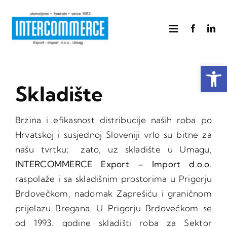
Skip
to
Toggle
content
Navigation
Home
Open
Skladište
O nama
Brzina i efikasnost distribucije naših roba po
Prehrana
Hrvatskoj i susjednoj Sloveniji vrlo su bitne za
našu tvrtku; zato, uz skladište u Umagu,
Kompoziti
INTERCOMMERCE Export – Import d.o.o.
raspolaže i sa skladišnim prostorima u Prigorju
Drvo
Brdovečkom, nadomak Zaprešiću i graničnom
prijelazu Bregana. U Prigorju Brdovečkom se
od 1993. godine skladišti roba za
Sektor
Kontakt