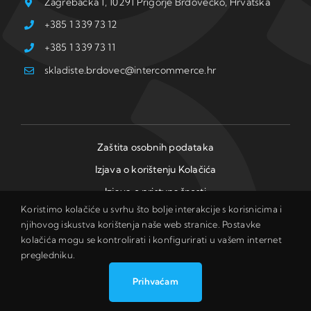
Zagrebačka 1, 10291 Prigorje Brdovečko, Hrvatska
+385 1 339 73 12
+385 1 339 73 11
skladiste.brdovec@intercommerce.hr
Zaštita osobnih podataka
Izjava o korištenju Kolačića
Izjava o pristupačnosti
Koristimo kolačiće u svrhu što bolje interakcije s korisnicima i
njihovog iskustva korištenja naše web stranice. Postavke
kolačića mogu se kontrolirati i konfigurirati u vašem internet
© Copyright: Intercommerce d.o.o. I Development:
Studio
pregledniku.
Web Art
Prihvaćam