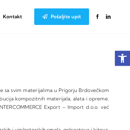
Pošaljite upit
Kontakt
Open
te sa svim materijalima u Prigorju Brdovečkom
bucija kompozitnih materijala, alata i opreme.
ke INTERCOMMERCE Export – Import d.o.o. već
skih i vinilesterskih smola, gelcoatova i kitova,