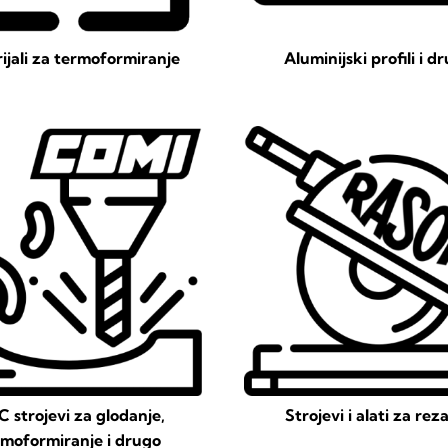
ijali za termoformiranje
Aluminijski profili i d
 strojevi za glodanje,
Strojevi i alati za rez
rmoformiranje i drugo