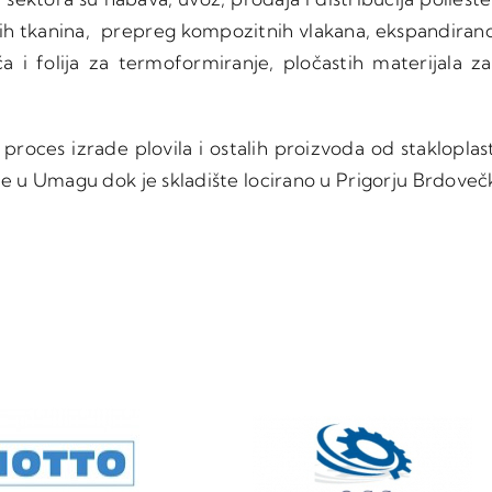
kih tkanina, prepreg kompozitnih vlakana, ekspandiranog
oča i folija za termoformiranje, pločastih materijala 
roces izrade plovila i ostalih proizvoda od stakloplas
 se u Umagu dok je skladište locirano u Prigorju Brdov