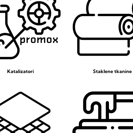
Katalizatori
Staklene tkanine