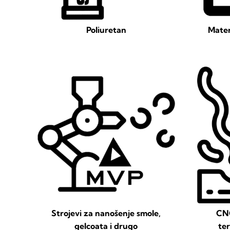
Poliuretan
Mater
Strojevi za nanošenje smole,
CNC
gelcoata i drugo
te