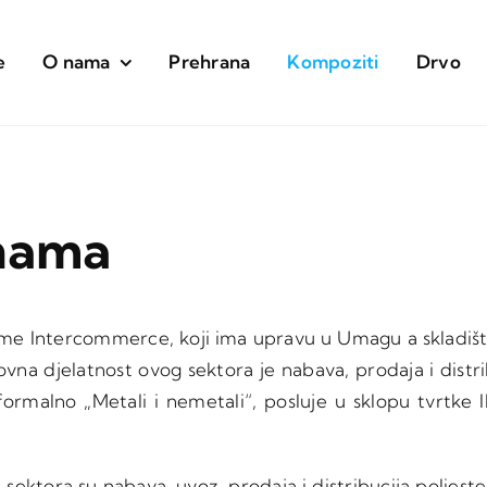
e
O nama
Prehrana
Kompoziti
Drvo
 nama
irme Intercommerce, koji ima upravu u Umagu a skladiš
vna djelatnost ovog sektora je nabava, prodaja i distri
formalno „Metali i nemetali“, posluje u sklopu tvrt
sektora su nabava, uvoz, prodaja i distribucija poliester