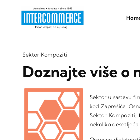
Skip
to
Hom
content
Sektor Kompoziti
Doznajte više o
Sektor u sastavu f
kod Zaprešića. Osno
Sektor Kompoziti, 
nekoliko desetljeća.
Osnovne djelatnosti 