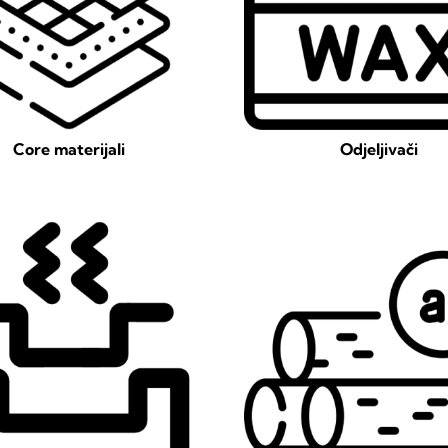
Core materijali
Odjeljivači