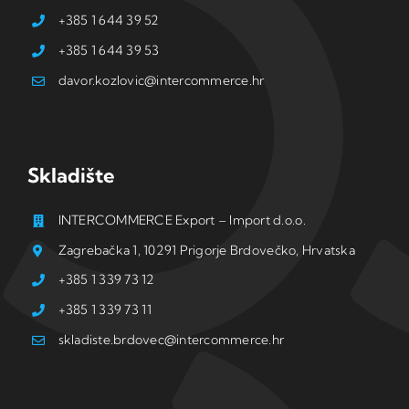
+385 1 644 39 52
+385 1 644 39 53
davor.kozlovic@intercommerce.hr
Skladište
INTERCOMMERCE Export – Import d.o.o.
Zagrebačka 1, 10291 Prigorje Brdovečko, Hrvatska
+385 1 339 73 12
+385 1 339 73 11
skladiste.brdovec@intercommerce.hr