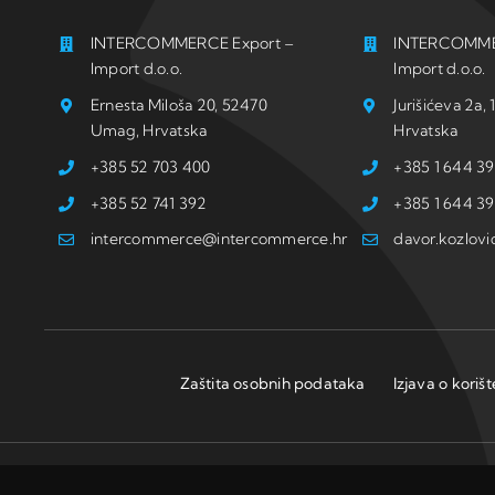
INTERCOMMERCE Export –
INTERCOMME
Import d.o.o.
Import d.o.o.
Ernesta Miloša 20, 52470
Jurišićeva 2a
Umag, Hrvatska
Hrvatska
+385 52 703 400
+385 1 644 39
+385 52 741 392
+385 1 644 39
intercommerce@intercommerce.hr
davor.kozlov
Zaštita osobnih podataka
Izjava o koriš
© Copyright: Intercommerce d.o.o. I Development:
Studio Web Art