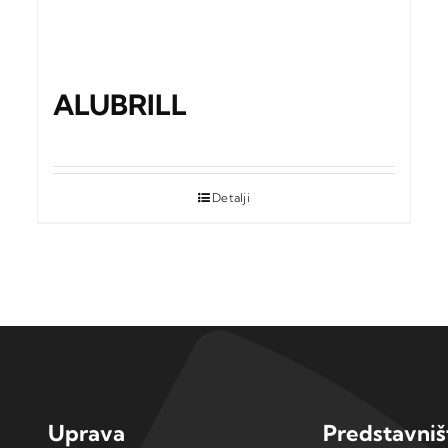
ALUBRILL
Detalji
Uprava
Predstavniš