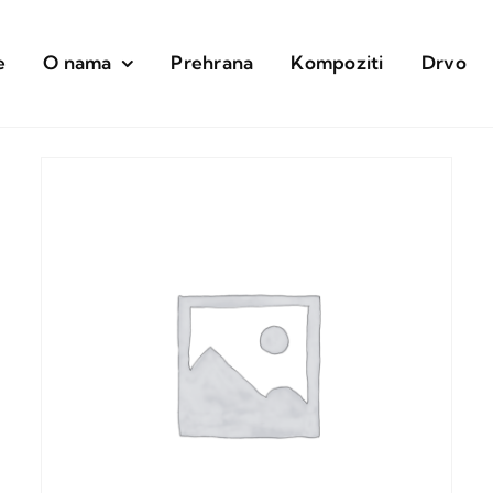
e
O nama
Prehrana
Kompoziti
Drvo
roizvoda