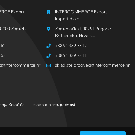
RCE Export –
INTERCOMMERCE Export –
Import d.o.o.
, 10000 Zagreb
Zagrebačka 1, 10291 Prigorje
Brdovečko, Hrvatska
 52
+385 1 339 73 12
 53
+385 1 339 73 11
ic@intercommerce.hr
skladiste.brdovec@intercommerce.hr
tenju Kolačića
Izjava o pristupačnosti