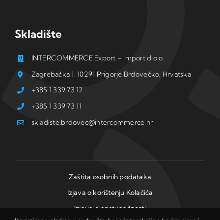
Skladište
INTERCOMMERCE Export – Import d.o.o.
Zagrebačka 1, 10291 Prigorje Brdovečko, Hrvatska
+385 1 339 73 12
+385 1 339 73 11
skladiste.brdovec@intercommerce.hr
Zaštita osobnih podataka
Izjava o korištenju Kolačića
Izjava o pristupačnosti