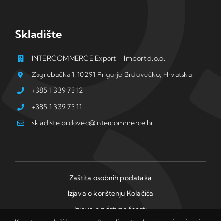
Skladište
INTERCOMMERCE Export – Import d.o.o.
Zagrebačka 1, 10291 Prigorje Brdovečko, Hrvatska
+385 1 339 73 12
+385 1 339 73 11
skladiste.brdovec@intercommerce.hr
Zaštita osobnih podataka
Izjava o korištenju Kolačića
Izjava o pristupačnosti