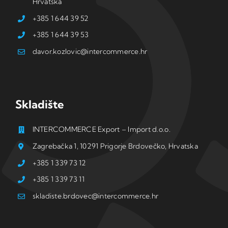
Hrvatska
+385 1 644 39 52
+385 1 644 39 53
davor.kozlovic@intercommerce.hr
Skladište
INTERCOMMERCE Export – Import d.o.o.
Zagrebačka 1, 10291 Prigorje Brdovečko, Hrvatska
+385 1 339 73 12
+385 1 339 73 11
skladiste.brdovec@intercommerce.hr