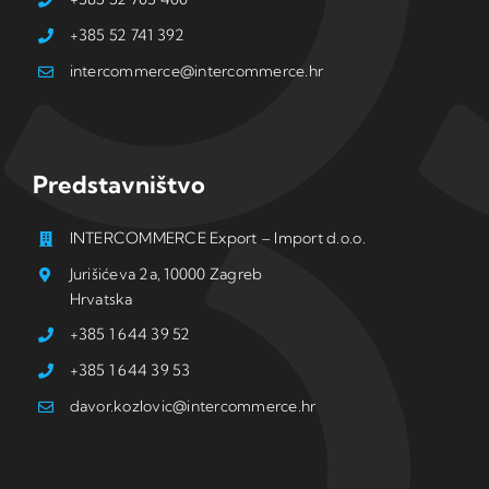
+385 52 741 392
intercommerce@intercommerce.hr
Predstavništvo
INTERCOMMERCE Export – Import d.o.o.
Jurišićeva 2a, 10000 Zagreb
Hrvatska
+385 1 644 39 52
+385 1 644 39 53
davor.kozlovic@intercommerce.hr