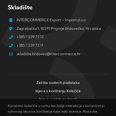
Skladište
INTERCOMMERCE Export – Import d.o.o.
Zagrebačka 1, 10291 Prigorje Brdovečko, Hrvatska
+385 1 339 73 12
+385 1 339 73 11
skladiste.brdovec@intercommerce.hr
Zaštita osobnih podataka
Izjava o korištenju Kolačića
Izjava o pristupačnosti
Koristimo kolačiće u svrhu što bolje interakcije s korisnicima i
njihovog iskustva korištenja naše web stranice. Postavke