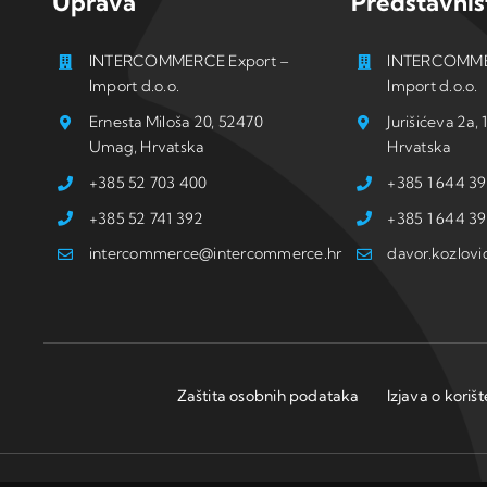
Uprava
Predstavniš
INTERCOMMERCE Export –
INTERCOMME
Import d.o.o.
Import d.o.o.
Ernesta Miloša 20, 52470
Jurišićeva 2a
Umag, Hrvatska
Hrvatska
+385 52 703 400
+385 1 644 39
+385 52 741 392
+385 1 644 39
intercommerce@intercommerce.hr
davor.kozlov
Zaštita osobnih podataka
Izjava o koriš