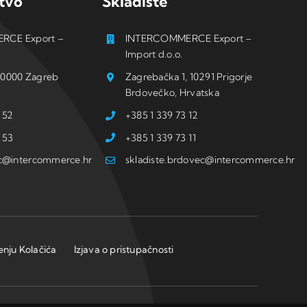
tvo
Skladište
RCE Export –
INTERCOMMERCE Export –
Import d.o.o.
, 10000 Zagreb
Zagrebačka 1, 10291 Prigorje
Brdovečko, Hrvatska
 52
+385 1 339 73 12
 53
+385 1 339 73 11
ic@intercommerce.hr
skladiste.brdovec@intercommerce.hr
tenju Kolačića
Izjava o pristupačnosti