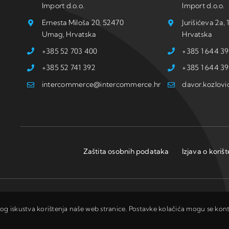
Import d.o.o.
Import d.o.o.
Ernesta Miloša 20, 52470
Jurišićeva 2a
Umag, Hrvatska
Hrvatska
+385 52 703 400
+385 1 644 39
+385 52 741 392
+385 1 644 39
intercommerce@intercommerce.hr
davor.kozlov
Zaštita osobnih podataka
Izjava o koriš
© Copyright: Intercommerce d.o.o. I Development:
Studio Web Art
ovog iskustva korištenja naše web stranice. Postavke kolačića mogu se kontr