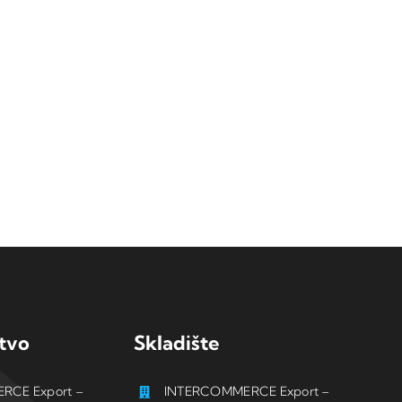
tvo
Skladište
RCE Export –
INTERCOMMERCE Export –