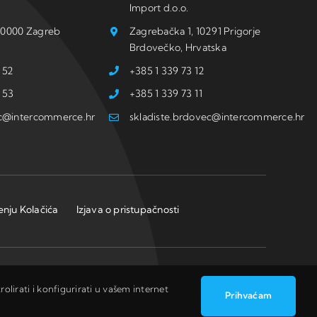
Import d.o.o.
, 10000 Zagreb
Zagrebačka 1, 10291 Prigorje
Brdovečko, Hrvatska
 52
+385 1 339 73 12
 53
+385 1 339 73 11
ic@intercommerce.hr
skladiste.brdovec@intercommerce.hr
tenju Kolačića
Izjava o pristupačnosti
olirati i konfigurirati u vašem internet
Prihvaćam