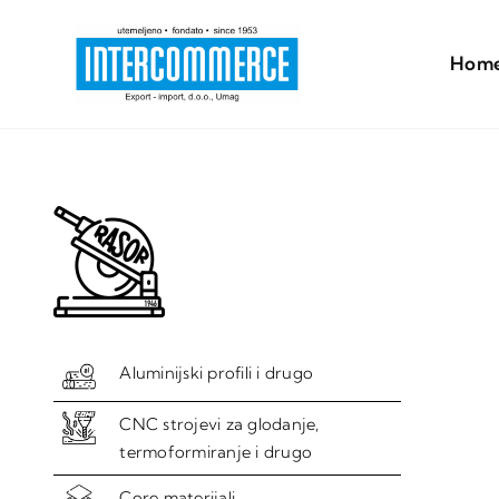
Skip
to
Hom
content
Aluminijski profili i drugo
CNC strojevi za glodanje,
termoformiranje i drugo
Core materijali