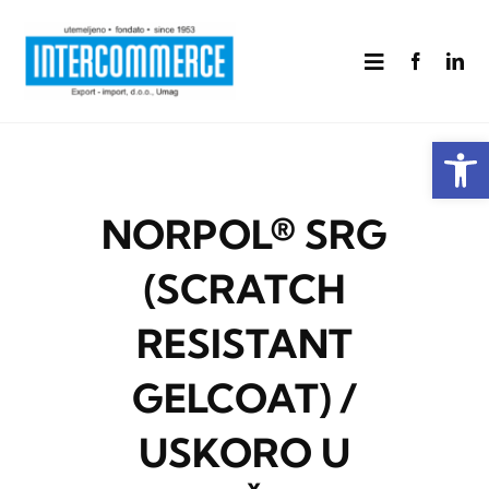
Skip
to
Toggle
content
Navigation
Home
Open
O nama
NORPOL® SRG
Prehrana
(SCRATCH
RESISTANT
Kompoziti
GELCOAT) /
Drvo
USKORO U
Kontakt