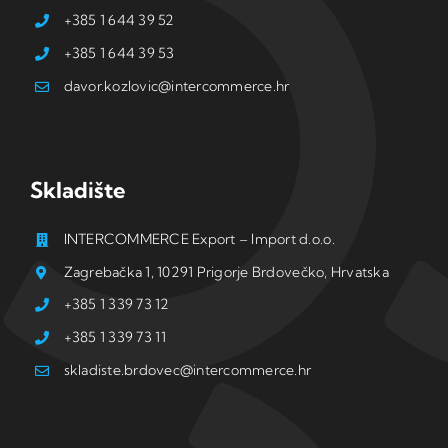
+385 1 644 39 52
+385 1 644 39 53
davor.kozlovic@intercommerce.hr
Skladište
INTERCOMMERCE Export – Import d.o.o.
Zagrebačka 1, 10291 Prigorje Brdovečko, Hrvatska
+385 1 339 73 12
+385 1 339 73 11
skladiste.brdovec@intercommerce.hr