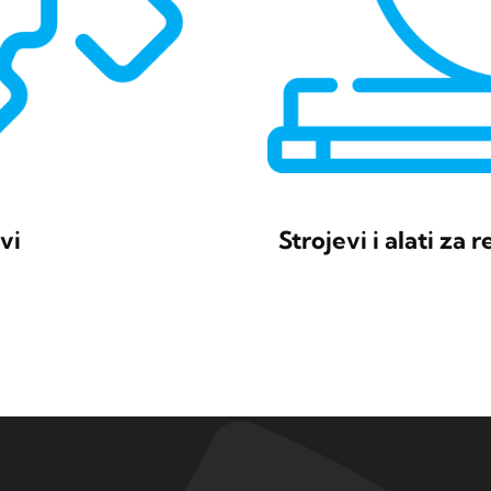
evi
Strojevi i alati za 