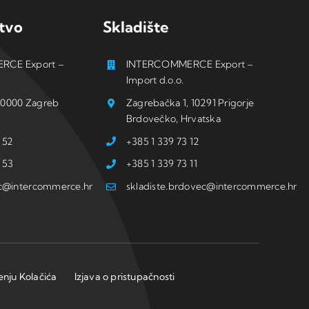
tvo
Skladište
RCE Export –
INTERCOMMERCE Export –
Import d.o.o.
, 10000 Zagreb
Zagrebačka 1, 10291 Prigorje
Brdovečko, Hrvatska
 52
+385 1 339 73 12
 53
+385 1 339 73 11
ic@intercommerce.hr
skladiste.brdovec@intercommerce.hr
tenju Kolačića
Izjava o pristupačnosti