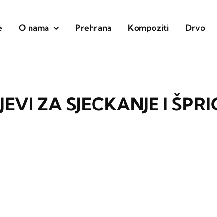
e
O nama
Prehrana
Kompoziti
Drvo
EVI ZA SJECKANJE I ŠPR