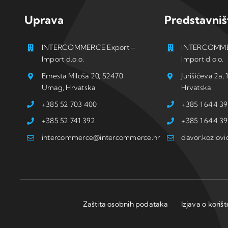
Uprava
Predstavniš
INTERCOMMERCE Export –
INTERCOMME
Import d.o.o.
Import d.o.o.
Ernesta Miloša 20, 52470
Jurišićeva 2a
Umag, Hrvatska
Hrvatska
+385 52 703 400
+385 1 644 39
+385 52 741 392
+385 1 644 39
intercommerce@intercommerce.hr
davor.kozlov
Zaštita osobnih podataka
Izjava o koriš