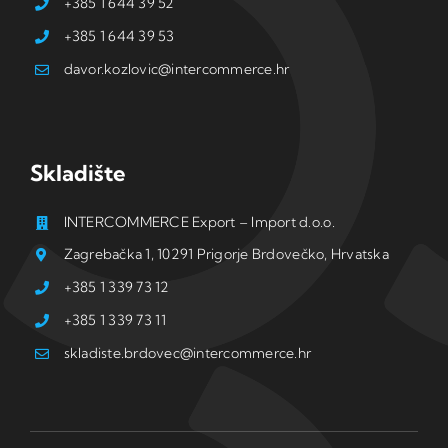
+385 1 644 39 52
+385 1 644 39 53
davor.kozlovic@intercommerce.hr
Skladište
INTERCOMMERCE Export – Import d.o.o.
Zagrebačka 1, 10291 Prigorje Brdovečko, Hrvatska
+385 1 339 73 12
+385 1 339 73 11
skladiste.brdovec@intercommerce.hr