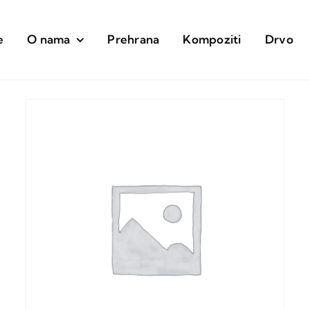
e
O nama
Prehrana
Kompoziti
Drvo
da