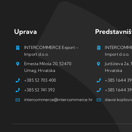
Uprava
Predstavniš
INTERCOMMERCE Export –
INTERCOMME
Import d.o.o.
Import d.o.o.
Ernesta Miloša 20, 52470
Jurišićeva 2a
Umag, Hrvatska
Hrvatska
+385 52 703 400
+385 1 644 39
+385 52 741 392
+385 1 644 39
intercommerce@intercommerce.hr
davor.kozlov