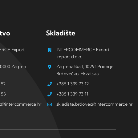
tvo
Skladište
RCE Export –
INTERCOMMERCE Export –
Import d.o.o.
, 10000 Zagreb
Zagrebačka 1, 10291 Prigorje
Brdovečko, Hrvatska
 52
+385 1 339 73 12
 53
+385 1 339 73 11
ic@intercommerce.hr
skladiste.brdovec@intercommerce.hr