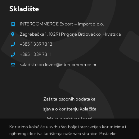
Skladište
INTERCOMMERCE Export – Import d.o.o.
Zagrebačka 1, 10291 Prigorje Brdovečko, Hrvatska
+385 1 339 73 12
+385 1 339 73 11
skladiste.brdovec@intercommerce.hr
Zaštita osobnih podataka
Izjava o korištenju Kolačića
Izjava o pristupačnosti
Koristimo kolačiće u svrhu što bolje interakcije s korisnicima i
njihovog iskustva korištenja naše web stranice. Postavke