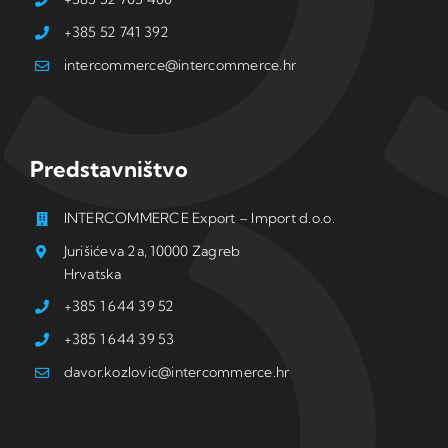
+385 52 741 392
intercommerce@intercommerce.hr
Predstavništvo
INTERCOMMERCE Export – Import d.o.o.
Jurišićeva 2a, 10000 Zagreb
Hrvatska
+385 1 644 39 52
+385 1 644 39 53
davor.kozlovic@intercommerce.hr