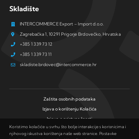
Skladište
INTERCOMMERCE Export – Import d.o.o.
Zagrebačka 1, 10291 Prigorje Brdovečko, Hrvatska
+385 1 339 73 12
+385 1 339 73 11
skladiste.brdovec@intercommerce.hr
Zaštita osobnih podataka
Izjava o korištenju Kolačića
Izjava o pristupačnosti
Koristimo kolačiće u svrhu što bolje interakcije s korisnicima i
njihovog iskustva korištenja naše web stranice. Postavke