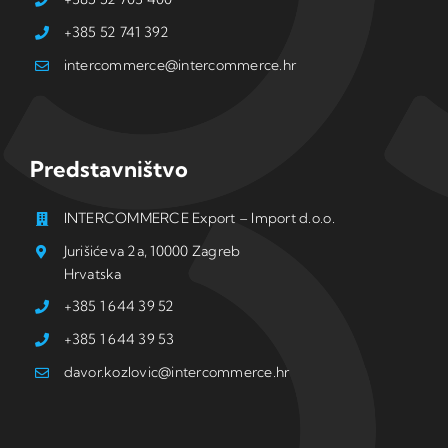
+385 52 741 392
intercommerce@intercommerce.hr
Predstavništvo
INTERCOMMERCE Export – Import d.o.o.
Jurišićeva 2a, 10000 Zagreb
Hrvatska
+385 1 644 39 52
+385 1 644 39 53
davor.kozlovic@intercommerce.hr